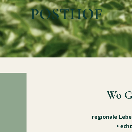
POSTHOF
Wo G
regionale Lebe
•
ech