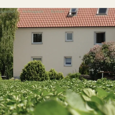
uszeithof
Hofmagazin
Kontakt