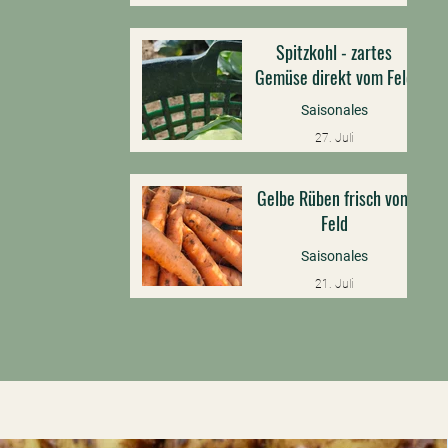
vor 1 Stunde
Spitzkohl - zartes
Gemüse direkt vom Feld
Saisonales
27. Juli
Gelbe Rüben frisch vom
Feld
Saisonales
21. Juli