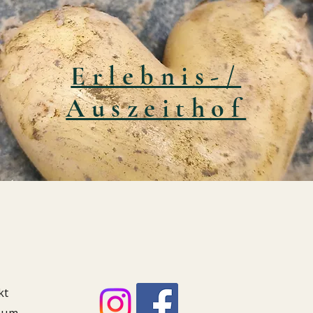
Erlebnis-/
Auszeithof
kt