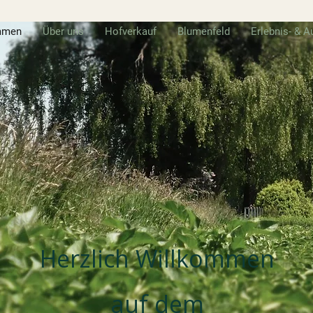
mmen
Über uns
Hofverkauf
Blumenfeld
Erlebnis- & A
Herzlich Willkommen
auf dem