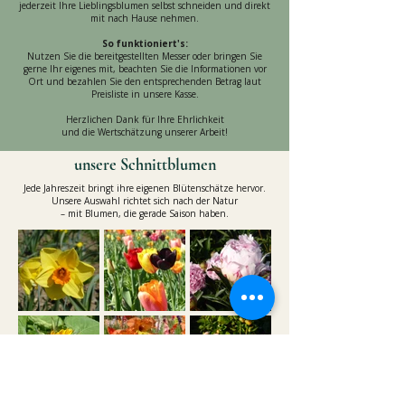
jederzeit Ihre Lieblingsblumen selbst schneiden und direkt
mit nach Hause nehmen.
So funktioniert's:
Nutzen Sie die bereitgestellten Messer oder bringen Sie
gerne Ihr eigenes mit, beachten Sie die Informationen vor
Ort und bezahlen Sie den entsprechenden Betrag laut
Preisliste in unsere Kasse.
Herzlichen Dank für Ihre Ehrlichkeit
und die Wertschätzung unserer Arbeit!
unsere Schnittblumen
Jede Jahreszeit bringt ihre eigenen Blütenschätze hervor.
Unsere Auswahl richtet sich nach der Natur
– mit Blumen, die gerade Saison haben.