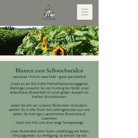
unser Blumenfeld
Blumen zum Selbstschneiden
saisonal • frisch vom Feld • ganz persönlich
Direkt an der B16 (Höhe Posthof/Naherholungsgebiet
Riedlingen) erwartet Sie von Frühling bis Herbst unser
farbenfrohes Blumenfeld mit einer großen Auswahl an
frischen Schnittblumen.
Lassen Sie sich von unserem Blütenmeer verzaubern,
wählen Sie in aller Ruhe Ihre Lieblingsblumen aus und
stellen Sie Ihren ganz persönlichen Blumenstrauß
zusammen
– frisch vom Feld und ohne lange Transportwege..
Unser Blumenfeld steht Ihnen unabhängig von festen
Öffnungszeiten zur Verfügung. So können Sie sich