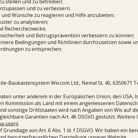
u stellen und zu betreiben;
anzupassen und zu verbessern;
n und Wünsche zu reagieren und Hilfe anzubieten;
ter zu analysieren;
und Recherchezwecke;
nsicherheit und Betrugsprävention verbessern zu können;
nsere Bedingungen und Richtlinien durchzusetzen sowie 
ordnungen zu entsprechen;
e-Baukastensystem Wix.com Ltd., Nemal St. 40, 6350671 Tel A
ten unter anderem in der Europäischen Union, den USA, Isr
chen Kommission als Land mit einem angemessenen Datensch
nd sonstige Drittstaaten wird nach Angaben von Wix auf di
eichbare Garantien nach Art. 46 DSGVO gestützt. Weitere I
pa-users
Grundlage von Art. 6 Abs. 1 lit. f DSGVO. Wir haben ein ber
und benutzerfreundlichen Darstellung unserer Website.