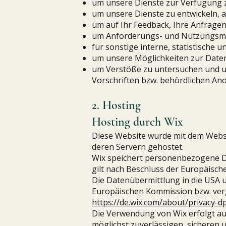
um unsere Dienste zur Verfügung z
um unsere Dienste zu entwickeln, 
um auf Ihr Feedback, Ihre Anfrage
um Anforderungs- und Nutzungsmus
für sonstige interne, statistische 
um unsere Möglichkeiten zur Date
um Verstöße zu untersuchen und u
Vorschriften bzw. behördlichen An
2. Hosting
Hosting durch Wix
Diese Website wurde mit dem Websit
deren Servern gehostet.
Wix speichert personenbezogene Da
gilt nach Beschluss der Europäis
Die Datenübermittlung in die USA u
Europäischen Kommission bzw. vergl
https://de.wix.com/about/privacy-d
Die Verwendung von Wix erfolgt auf 
möglichst zuverlässigen, sicheren 