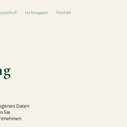
uszeithof
Hofmagazin
Kontakt
ng
zogenen Daten
n Sie
 entnehmen